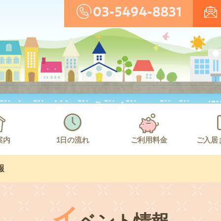
案内
1日の流れ
ご利用料金
ご入居
報
イ