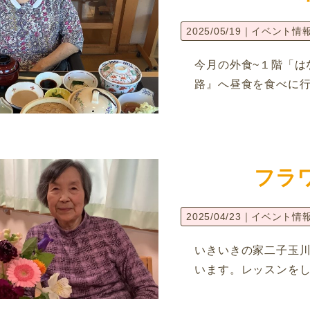
2025/05/19｜
イベント情
今月の外食~１階「は
路』へ昼食を食べに行
フラ
2025/04/23｜
イベント情
いきいきの家二子玉
います。レッスンを