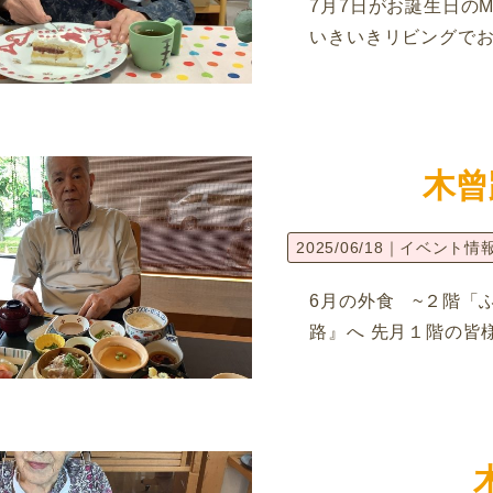
7月7日がお誕生日の
いきいきリビングで
木曾
2025/06/18｜
イベント情
6月の外食 ~２階「
路』へ 先月１階の皆